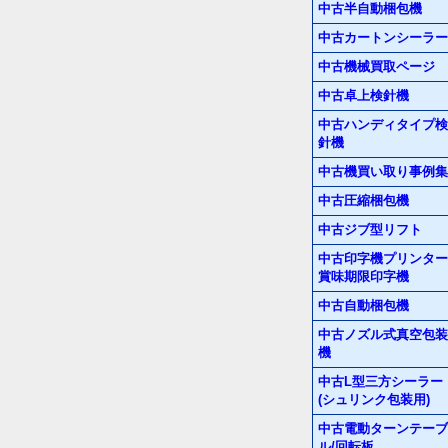
中古半自動梱包機
中古カートンシーラー
中古機械買取ページ
中古卓上検針機
中古ハンディタイプ検
針機
中古機買い取り事例集
中古圧縮梱包機
中古ジブ型リフト
中古印字機プリンター
賞味期限印字機
中古自動梱包機
中古ノズル式真空包装
機
中古L型三方シーラー
(シュリンク包装用)
中古電動ターンテーブ
ル/回転板