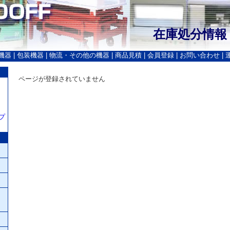
在庫処分情報
機器
|
包装機器
|
物流・その他の機器
|
商品見積
|
会員登録
|
お問い合わせ
|
ページが登録されていません
プ