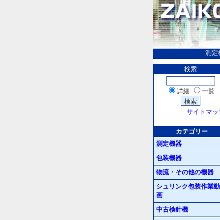
測定
検索
詳細
一覧
サイトマッ
カテゴリー
測定機器
包装機器
物流・その他の機器
シュリンク包装作業動
画
中古検針機