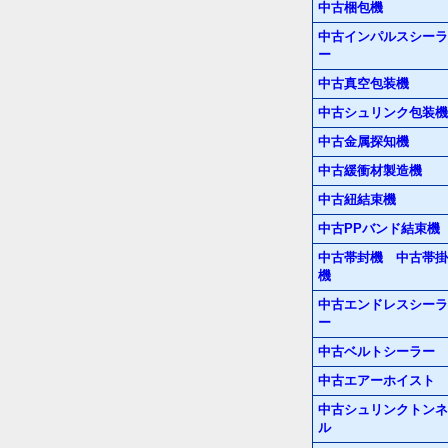
中古梱包機
中古インパルスシーラ
ー
中古真空包装機
中古シュリンク包装機
中古金属探知機
中古緩衝材製造機
中古紐結束機
中古PPバンド結束機
中古帯封機 中古帯掛
機
中古エンドレスシーラ
ー
中古ベルトシーラー
中古エアーホイスト
中古シュリンクトンネ
ル