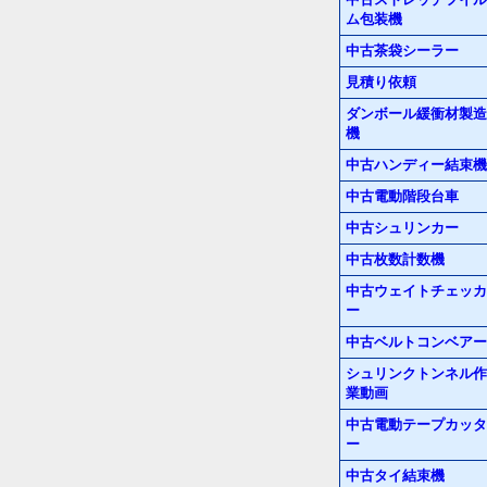
ム包装機
中古茶袋シーラー
見積り依頼
ダンボール緩衝材製造
機
中古ハンディー結束機
中古電動階段台車
中古シュリンカー
中古枚数計数機
中古ウェイトチェッカ
ー
中古ベルトコンベアー
シュリンクトンネル作
業動画
中古電動テープカッタ
ー
中古タイ結束機