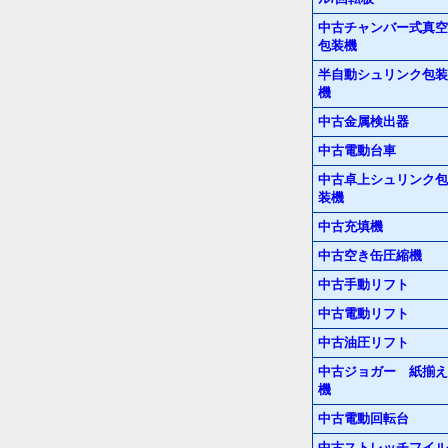
中古チャンバー式真空
包装機
半自動シュリンク包装
機
中古金属検出器
中古電動台車
中古卓上シュリンク包
装機
中古充填機
中古空き缶圧縮機
中古手動リフト
中古電動リフト
中古油圧リフト
中古ジョガー 紙揃え
機
中古電動回転台
中古ストレッチフイル