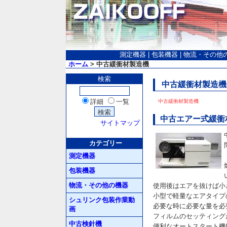
測定機器
|
包装機器
|
物流・その他
ホーム
> 中古緩衝材製造機
検索
中古緩衝材製造機
詳細
一覧
中古緩衝材製造機
中古エアー式緩衝材製造
サイトマップ
カテゴリー
測定機器
包装機器
物流・その他の機器
使用後はエアを抜けば小
小型で軽量なエアタイプ
シュリンク包装作業動
必要な時に必要な量を必
画
フィルムのセッティング
中古検針機
便利なオートスタート機