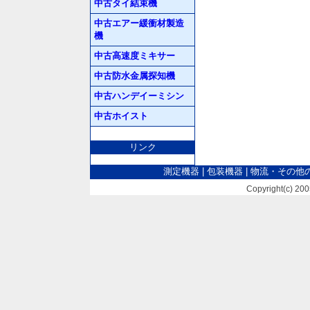
中古タイ結束機
中古エアー緩衝材製造
機
中古高速度ミキサー
中古防水金属探知機
中古ハンデイーミシン
中古ホイスト
リンク
測定機器
|
包装機器
|
物流・その他
Copyright(c) 2005