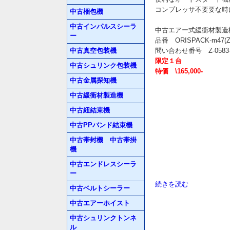
コンプレッサ不要要な時
中古梱包機
中古インパルスシーラ
中古エアー式緩衝材製造
ー
品番 ORISPACK-m47(ZK
中古真空包装機
問い合わせ番号 Z-0583-
限定１台
中古シュリンク包装機
特価 \165,000-
中古金属探知機
中古緩衝材製造機
中古紐結束機
中古PPバンド結束機
中古帯封機 中古帯掛
機
中古エンドレスシーラ
ー
続きを読む
中古ベルトシーラー
中古エアーホイスト
中古シュリンクトンネ
ル