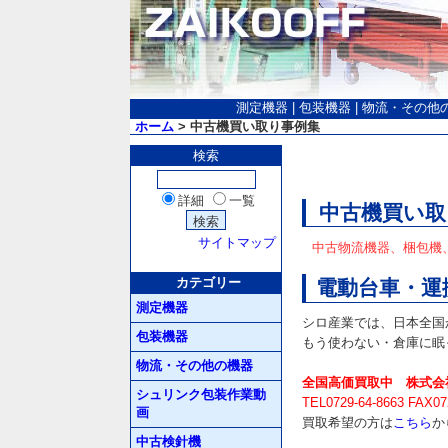
測定機器
|
包装機器
|
物流・その他
ホーム
> 中古機買い取り事例集
検索
詳細
一覧
中古機買い取
サイトマップ
中古物流機器、梱包機
カテゴリー
電動台車・運
測定機器
シロ産業では、日本全国
包装機器
もう使わない・倉庫に眠
物流・その他の機器
全国高価買取中 株式会
シュリンク包装作業動
TEL0729-64-8663 FAX07
画
買取希望の方は
こちら
か
中古検針機