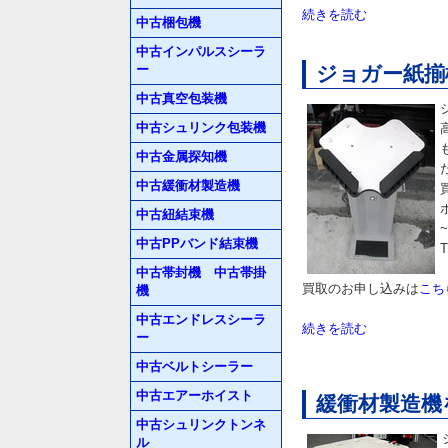
続きを読む
中古梱包機
中古インパルスシーラ
ー
ジョガー紙揃
中古真空包装機
中古シュリンク包装機
中古金属探知機
中古緩衝材製造機
中古紐結束機
中古PPバンド結束機
T
中古帯封機 中古帯掛
買取のお申し込みは
こち
機
中古エンドレスシーラ
続きを読む
ー
中古ベルトシーラー
中古エアーホイスト
緩衝材製造機
中古シュリンクトンネ
ル