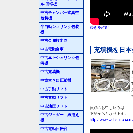
ル/回転板
中古チャンバー式真空
包装機
半自動シュリンク包装
続きを読む
機
中古金属検出器
充填機を日本
中古電動台車
中古卓上シュリンク包
装機
中古充填機
中古空き缶圧縮機
中古手動リフト
中古電動リフト
中古油圧リフト
買取のお申し込みは
下記からとなります。
中古ジョガー 紙揃え
http://www.webshiro.com
機
中古電動回転台