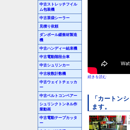
中古ストレッチフイル
ム包装機
中古茶袋シーラー
見積り依頼
ダンボール緩衝材製造
機
中古ハンディー結束機
中古電動階段台車
中古シュリンカー
中古枚数計数機
続きを読む
中古ウェイトチェッカ
ー
中古ベルトコンベアー
「カートンシ
シュリンクトンネル作
ます。
業動画
中古電動テープカッタ
ー