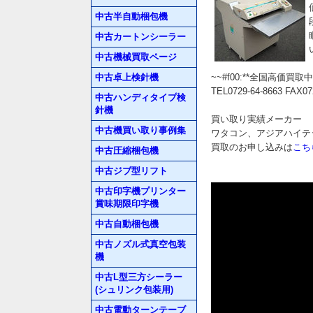
中古半自動梱包機
中古カートンシーラー
中古機械買取ページ
中古卓上検針機
~~#f00:**全国高価
TEL0729-64-8663 FAX07
中古ハンディタイプ検
針機
買い取り実績メーカー
中古機買い取り事例集
ワタコン、アジアハイテッ
買取のお申し込みは
こち
中古圧縮梱包機
中古ジブ型リフト
中古印字機プリンター
賞味期限印字機
中古自動梱包機
中古ノズル式真空包装
機
中古L型三方シーラー
(シュリンク包装用)
中古電動ターンテーブ