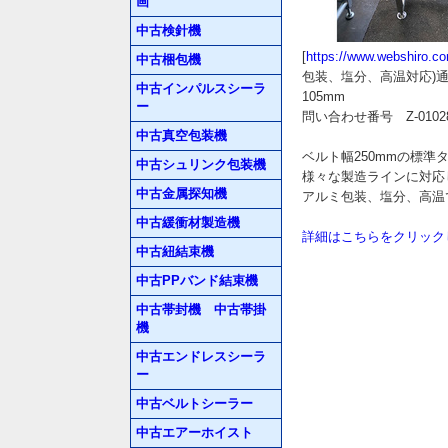
画
中古検針機
[
https://www.webshiro.c
中古梱包機
包装、塩分、高温対応)通過高1
中古インパルスシーラ
105mm
ー
問い合わせ番号 Z-01028
中古真空包装機
ベルト幅250mmの標準
中古シュリンク包装機
様々な製造ラインに対応
中古金属探知機
アルミ包装、塩分、高温
中古緩衝材製造機
詳細はこちらをクリック
中古紐結束機
中古PPバンド結束機
中古帯封機 中古帯掛
機
中古エンドレスシーラ
ー
中古ベルトシーラー
中古エアーホイスト