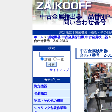
中古金属検出器 品番NIP-ⅢD
問い合わせ番号 Z
測定機器
|
包装機器
|
物流・その他
ホーム
>
測定機器
,
中古金属探知機
,
中古金属検出器
>
合わせ番号 Z-01028-3
検索
中古金属検出器 品番
合わせ番号 Z-010
詳細
一覧
サイトマップ
カテゴリー
測定機器
包装機器
物流・その他の機器
シュリンク包装作業動