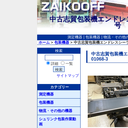
中古志賀包装機エンドレス
号 
測定機器
|
包装機器
|
物流・その他
ホーム
>
包装機器
> 中古志賀包装機エンドレスシーラー/品
検索
中古志賀包装機エン
01068-3
詳細
一覧
サイトマップ
カテゴリー
測定機器
包装機器
物流・その他の機器
シュリンク包装作業動
画