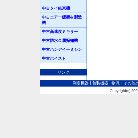
中古タイ結束機
中古エアー緩衝材製造
機
中古高速度ミキサー
中古防水金属探知機
中古ハンデイーミシン
中古ホイスト
リンク
測定機器
|
包装機器
|
物流・その他
Copyright(c) 2005