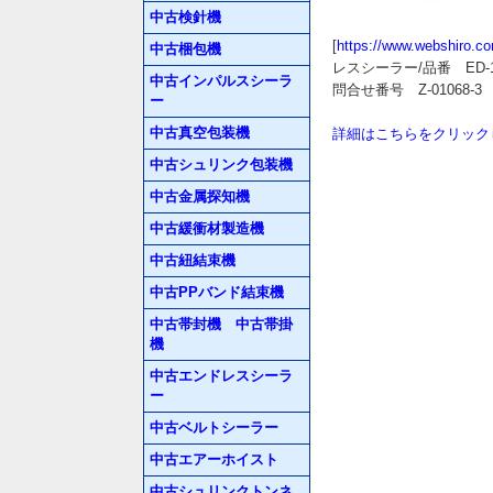
中古検針機
[
https://www.webshiro.c
中古梱包機
レスシーラー/品番 ED-1
中古インパルスシーラ
問合せ番号 Z-01068-3
ー
中古真空包装機
詳細はこちらをクリック
中古シュリンク包装機
中古金属探知機
中古緩衝材製造機
中古紐結束機
中古PPバンド結束機
中古帯封機 中古帯掛
機
中古エンドレスシーラ
ー
中古ベルトシーラー
中古エアーホイスト
中古シュリンクトンネ